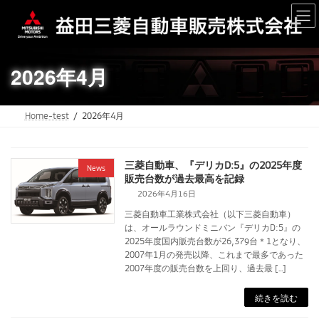
コ
ナ
ン
ビ
テ
ゲ
ン
ー
ツ
シ
2026年4月
へ
ョ
ス
ン
キ
に
ッ
移
Home-test
2026年4月
プ
動
三菱自動車、『デリカD:5』の2025年度
News
販売台数が過去最高を記録
2026年4月16日
三菱自動車工業株式会社（以下三菱自動車）
は、オールラウンドミニバン『デリカD:5』の
2025年度国内販売台数が26,379台＊1となり、
2007年1月の発売以降、これまで最多であった
2007年度の販売台数を上回り、過去最 […]
続きを読む