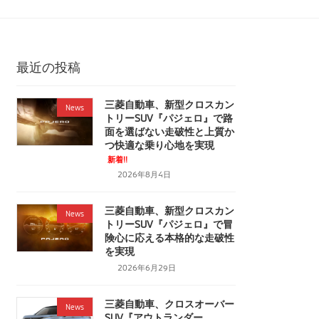
最近の投稿
三菱自動車、新型クロスカン
News
トリーSUV『パジェロ』で路
面を選ばない走破性と上質か
つ快適な乗り心地を実現
新着!!
2026年8月4日
三菱自動車、新型クロスカン
News
トリーSUV『パジェロ』で冒
険心に応える本格的な走破性
を実現
2026年6月29日
三菱自動車、クロスオーバー
News
SUV『アウトランダー