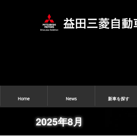
コ
ナ
ン
ビ
テ
ゲ
ン
ー
ツ
シ
へ
ョ
ス
ン
キ
に
ッ
移
プ
動
Home
News
新車を探す
2025年8月