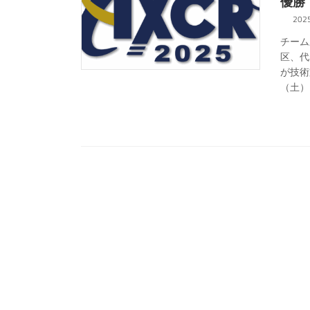
優勝
202
チーム
区、代
が技術
（土）