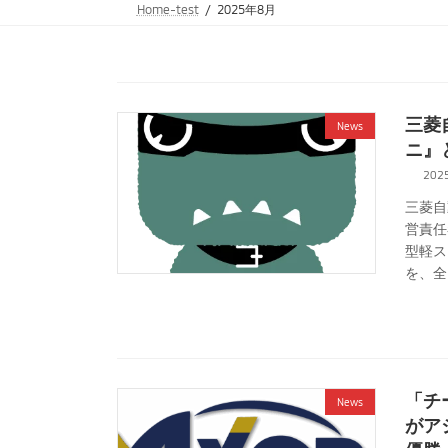
Home-test
2025年8月
三菱
News
ニ』
202
三菱自
営責任
型軽ス
を、全
「チ
News
がア