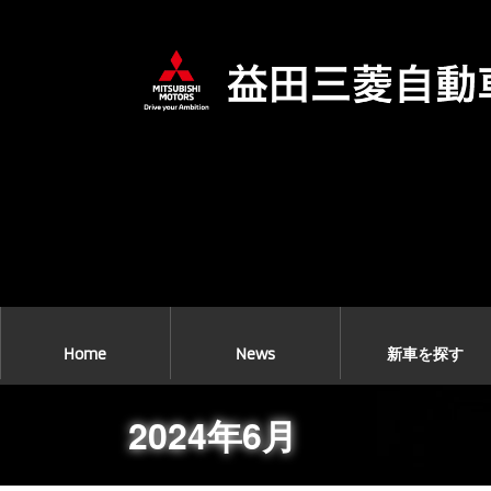
コ
ナ
ン
ビ
テ
ゲ
ン
ー
ツ
シ
へ
ョ
ス
ン
キ
に
ッ
移
プ
動
Home
News
新車を探す
2024年6月