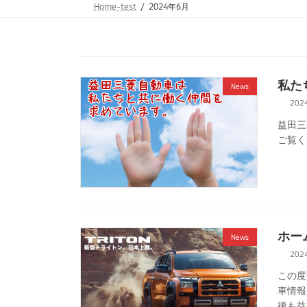
Home-test
2024年6月
私た
News
202
益田三
ご覧く
ホー
News
202
この度
車情報
後も益