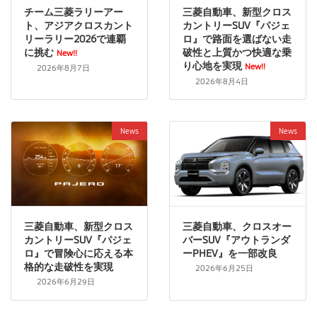
チーム三菱ラリーアー
三菱自動車、新型クロス
ト、アジアクロスカント
カントリーSUV『パジェ
リーラリー2026で連覇
ロ』で路面を選ばない走
に挑む
破性と上質かつ快適な乗
New!!
り心地を実現
New!!
2026年8月7日
2026年8月4日
News
News
三菱自動車、新型クロス
三菱自動車、クロスオー
カントリーSUV『パジェ
バーSUV『アウトランダ
ロ』で冒険心に応える本
ーPHEV』を一部改良
格的な走破性を実現
2026年6月25日
2026年6月29日