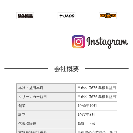
会社概要
本社・益田本店
〒699-3676 島根県益田市遠田町2393番
クリーンカー益田
〒699-3676 島根県益田市遠田町2393番
創業
1946年10月
設立
1977年8月
代表取締役
髙野 正彦
古物商許可証番号
島根県公安委員会 第7111490003