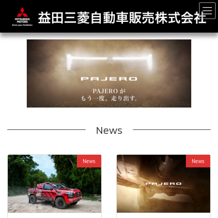
コ
ナ
ン
ビ
テ
ゲ
ン
ー
ツ
シ
へ
ョ
ス
ン
キ
に
ッ
移
プ
動
News
News
News