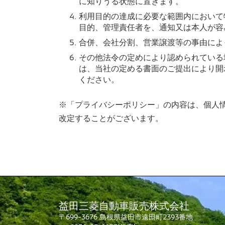
に知りうる状態に置きます。
利用目的の達成に必要な範囲内において
目的、管理責任者を、通知又は本人が容
合併、会社分割、営業譲渡等の事由によ
その他法令の定めにより認められている
は、当社の定める書面のご提出により開
ください。
※「プライバシーポリシー」の内容は、個人
改定することがございます。
益田三菱自動車販売株式会社
〒699-3676 島根県益田市遠田町2393番地