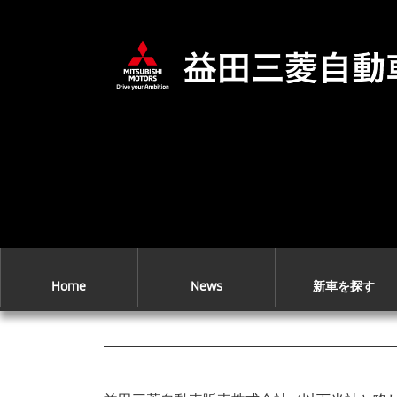
コ
ナ
ン
ビ
テ
ゲ
ン
ー
ツ
シ
へ
ョ
ス
ン
キ
に
ッ
移
プ
動
Home
News
新車を探す