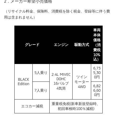
2．メーカー希望小売価格
（リサイクル料金、保険料、消費税を除く税金、登録等に伴う費
用は含まれません）
車両
本体
価格
グレード
エンジン
駆動方式
（消
費税
10%
込）
6,73
5人乗り
5,30
2.4L MIVEC
ツイン
0円
DOHC
BLACK
モーター
16バルブ
Edition
6,82
4WD
4気筒
7人乗り
6,60
0円
重量税免税(新車新規登録時、
エコカー減税
初回車検時100％減税)