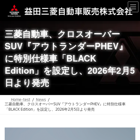
コ
ナ
ン
ビ
テ
ゲ
ン
ー
ツ
シ
三菱自動車、クロスオーバー
へ
ョ
ス
ン
SUV『アウトランダーPHEV』
キ
に
ッ
移
に特別仕様車「BLACK
プ
動
Edition」を設定し、2026年2月5
日より発売
Home-test
News
三菱自動車、クロスオーバーSUV『アウトランダーPHEV』に特別仕様車
「BLACK Edition」を設定し、2026年2月5日より発売