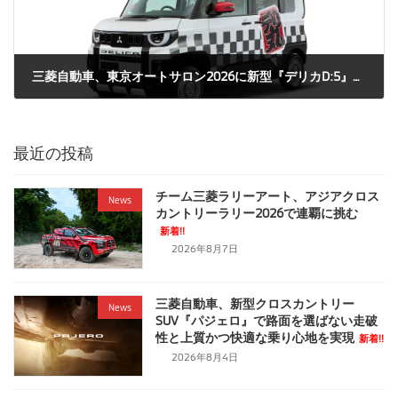
三菱自動車、東京オートサロン2026に新型『デリカD:5』『デリカミニ』のカスタムカーなど計11台を参考出品し、“デリカ祭り”を開催
2026年1月6日
最近の投稿
チーム三菱ラリーアート、アジアクロス
News
カントリーラリー2026で連覇に挑む
新着!!
2026年8月7日
三菱自動車、新型クロスカントリー
News
SUV『パジェロ』で路面を選ばない走破
性と上質かつ快適な乗り心地を実現
新着!!
2026年8月4日