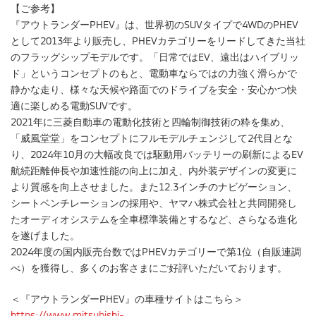
【ご参考】
『アウトランダーPHEV』は、世界初のSUVタイプで4WDのPHEV
として2013年より販売し、PHEVカテゴリーをリードしてきた当社
のフラッグシップモデルです。「日常ではEV、遠出はハイブリッ
ド」というコンセプトのもと、電動車ならではの力強く滑らかで
静かな走り、様々な天候や路面でのドライブを安全・安心かつ快
適に楽しめる電動SUVです。
2021年に三菱自動車の電動化技術と四輪制御技術の粋を集め、
「威風堂堂」をコンセプトにフルモデルチェンジして2代目とな
り、2024年10月の大幅改良では駆動用バッテリーの刷新によるEV
航続距離伸長や加速性能の向上に加え、内外装デザインの変更に
より質感を向上させました。また12.3インチのナビゲーション、
シートベンチレーションの採用や、ヤマハ株式会社と共同開発し
たオーディオシステムを全車標準装備とするなど、さらなる進化
を遂げました。
2024年度の国内販売台数ではPHEVカテゴリーで第1位（自販連調
べ）を獲得し、多くのお客さまにご好評いただいております。
＜『アウトランダーPHEV』の車種サイトはこちら＞
https://www.mitsubishi-