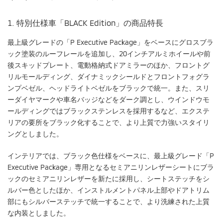
1. 特別仕様車「BLACK Edition」の商品特長
最上級グレードの「P Executive Package」をベースにグロスブラ
ック塗装のルーフレールを追加し、20インチアルミホイールや前
後スキッドプレート、電動格納式ドアミラーのほか、フロントグ
リルモールディング、ダイナミックシールドとフロントフォグラ
ンプベゼル、ヘッドライトベゼルをブラックで統一。また、スリ
ーダイヤマークや車名バッジなどをダーク調とし、ウインドウモ
ールディングではブラックステンレスを採用するなど、エクステ
リアの要所をブラック化することで、より上質で力強いスタイリ
ングとしました。
インテリアでは、ブラック色仕様をベースに、最上級グレード「P
Executive Package」専用となるセミアニリンレザーシートにブラ
ックのセミアニリンレザーを新たに採用し、シートステッチをシ
ルバー色としたほか、インストルメントパネル上部やドアトリム
部にもシルバーステッチで統一することで、より洗練された上質
な内装としました。