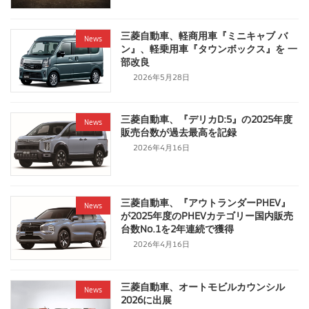
三菱自動車、軽商用車『ミニキャブ バ
News
ン』、軽乗用車『タウンボックス』を 一
部改良
2026年5月28日
三菱自動車、『デリカD:5』の2025年度
News
販売台数が過去最高を記録
2026年4月16日
三菱自動車、『アウトランダーPHEV』
News
が2025年度のPHEVカテゴリー国内販売
台数No.1を2年連続で獲得
2026年4月16日
三菱自動車、オートモビルカウンシル
News
2026に出展