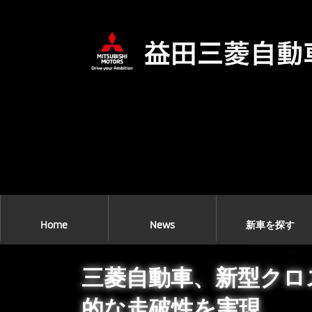
コ
ナ
ン
ビ
テ
ゲ
ン
ー
ツ
シ
へ
ョ
ス
ン
キ
に
ッ
移
プ
動
Home
News
新車を探す
三菱自動車、新型クロ
的な走破性を実現